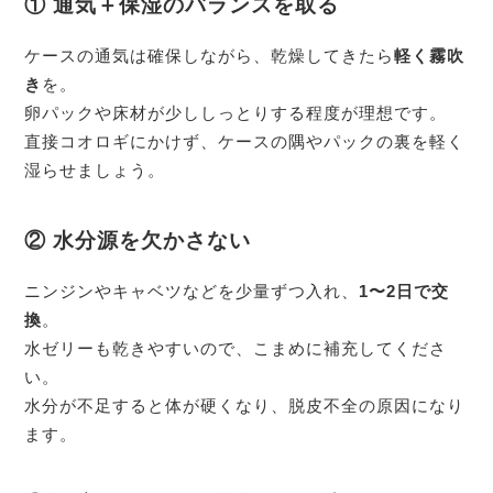
① 通気＋保湿のバランスを取る
ケースの通気は確保しながら、乾燥してきたら
軽く霧吹
き
を。
卵パックや床材が少ししっとりする程度が理想です。
直接コオロギにかけず、ケースの隅やパックの裏を軽く
湿らせましょう。
② 水分源を欠かさない
ニンジンやキャベツなどを少量ずつ入れ、
1〜2日で交
換
。
水ゼリーも乾きやすいので、こまめに補充してくださ
い。
水分が不足すると体が硬くなり、脱皮不全の原因になり
ます。