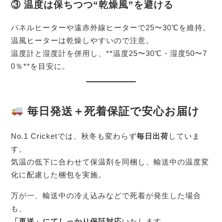
③ 温度は保ちつつ“乾燥風”を避ける
パネルヒーターや遠赤外線ヒーターで25〜30℃を維持。
温風ヒーターは乾燥しやすいので注意。
温度計と湿度計を併用し、**温度25〜30℃・湿度50〜7
0％**を目安に。
毎日発送＋死着保証で安心お届け
No.1 Cricketでは、秋冬も変わらず
毎日出荷
していま
す。
気温の低下に合わせて保温剤を同梱し、輸送中の温度変
化に配慮した梱包を実施。
万が一、輸送中の冷え込みなどで死着が発生した場合
も、
「再送」にてしっかり保証対応
いたします。