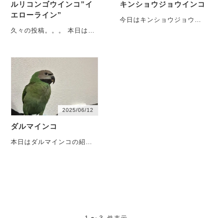
ルリコンゴウインコ”イ
キンショウジョウインコ
エローライン”
今日はキンショウジョウイ
ンコ。 手前のオスがノーマ
久々の投稿。。。 本日はル
ルで、奥のメスがイエロ
リコンゴウインコ。 しか
ー。 ・・・
し！普通のルリコンゴウイ
ンコではなく・・・
2025/06/12
ダルマインコ
本日はダルマインコの紹
介。 2024年の年末にイベン
トで購入。 購入当時の写
真・・・